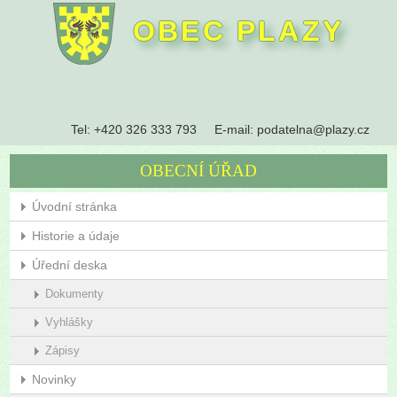
OBEC PLAZY
Tel:
+420 326 333 793
E-mail:
podatelna@plazy.cz
OBECNÍ ÚŘAD
Úvodní stránka
Historie a údaje
Úřední deska
Dokumenty
Vyhlášky
Zápisy
Novinky