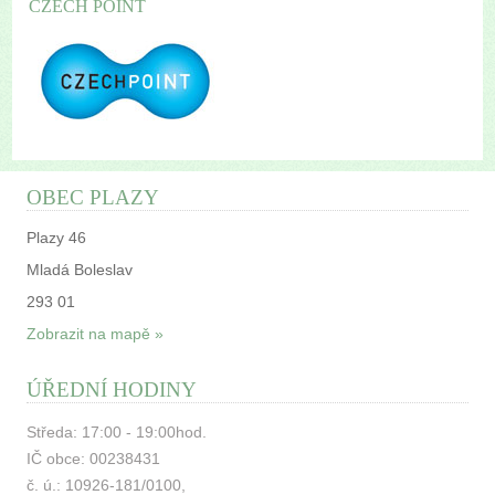
CZECH POINT
OBEC PLAZY
Plazy 46
Mladá Boleslav
293 01
Zobrazit na mapě »
ÚŘEDNÍ HODINY
Středa: 17:00 - 19:00hod.
IČ obce: 00238431
č. ú.: 10926-181/0100,