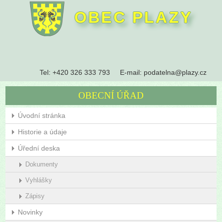
OBEC PLAZY
Tel:
+420 326 333 793
E-mail:
podatelna@plazy.cz
OBECNÍ ÚŘAD
Úvodní stránka
Historie a údaje
Úřední deska
Dokumenty
Vyhlášky
Zápisy
Novinky