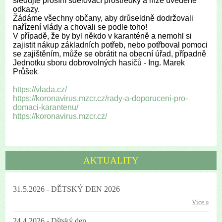
sledujte prosím sdělovací prostředky a níže uvedené
odkazy.
Žádáme všechny občany, aby drůseldně dodržovali
nařízení vlády a chovali se podle toho!
V případě, že by byl někdo v karanténě a nemohl si
zajistit nákup základních potřeb, nebo potřboval pomoci
se zajištěním, může se obrátit na obecní úřad, případně
Jednotku sboru dobrovolných hasičů - Ing. Marek
Průšek
https://vlada.cz/
https://koronavirus.mzcr.cz/rady-a-doporuceni-pro-
domaci-karantenu/
https://koronavirus.mzcr.cz/
AKTUALITY
31.5.2026 - DĚTSKÝ DEN 2026
Více »
24.4.2026 - Dštský den