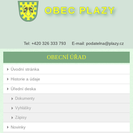
OBEC PLAZY
Tel:
+420 326 333 793
E-mail:
podatelna@plazy.cz
OBECNÍ ÚŘAD
Úvodní stránka
Historie a údaje
Úřední deska
Dokumenty
Vyhlášky
Zápisy
Novinky