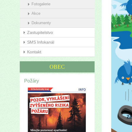
Fotogalerie
Akce
Dokumenty
Zastupitelstvo
SMS Infokanál
Kontakt
OBEC
Požáry