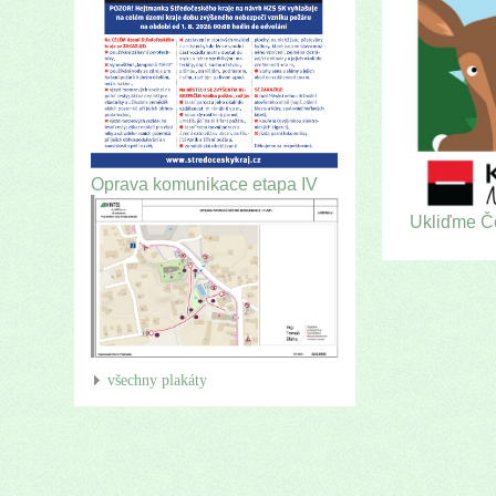
Oprava komunikace etapa IV
Ukliďme Č
všechny plakáty