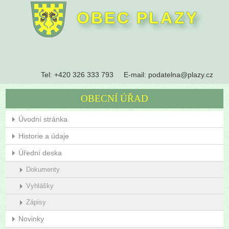
OBEC PLAZY
Tel:
+420 326 333 793
E-mail:
podatelna@plazy.cz
OBECNÍ ÚŘAD
Úvodní stránka
Historie a údaje
Úřední deska
Dokumenty
Vyhlášky
Zápisy
Novinky