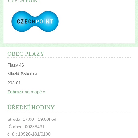
CZECH POINT
OBEC PLAZY
Plazy 46
Mladá Boleslav
293 01
Zobrazit na mapě »
ÚŘEDNÍ HODINY
Středa: 17:00 - 19:00hod.
IČ obce: 00238431
č. ú.: 10926-181/0100,