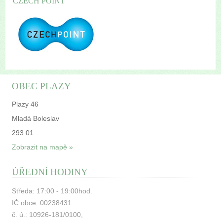
CZECH POINT
OBEC PLAZY
Plazy 46
Mladá Boleslav
293 01
Zobrazit na mapě »
ÚŘEDNÍ HODINY
Středa: 17:00 - 19:00hod.
IČ obce: 00238431
č. ú.: 10926-181/0100,