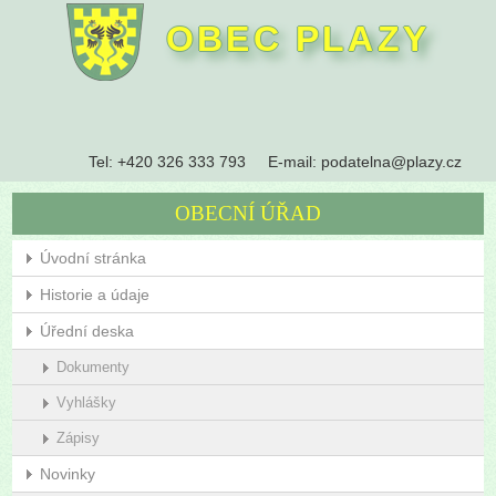
OBEC PLAZY
Tel:
+420 326 333 793
E-mail:
podatelna@plazy.cz
OBECNÍ ÚŘAD
Úvodní stránka
Historie a údaje
Úřední deska
Dokumenty
Vyhlášky
Zápisy
Novinky